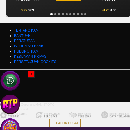
FC Iberia 1999
Larne FC
0.75
0.89
-0.75
0.93
TENTANG KAMI
BANTUAN
PERATURAN
INFORMASI BANK
HUBUNGI KAMI
KEBIJAKAN PRIVASI
PERSETUJUAN COOKIES
X
© 2015 - 2026 Copyright MANISTOTO.
All Rights Reserved.
LAPOR PUSAT