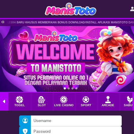
R LEBIH BARU KHUSUS MEMBERIKAN BONUS DOWNLOAD/INSTALL APLIKASI MANISTOTO DAN MA
TOGEL
SLOT
LIVE CASINO
SPORT
ARCADE
SABU