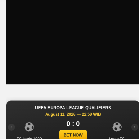
UEFA EUROPA LEAGUE QUALIFIERS
August 11, 2026 — 22:59 WIB
0 : 0
Previous
Nex
BET NOW