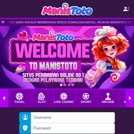
R LEBIH BARU KHUSUS MEMBERIKAN BONUS DOWNLOAD/INSTALL APLIKASI MANISTOTO DAN MAS
TOGEL
SLOT
LIVE CASINO
SPORT
ARCADE
SABU