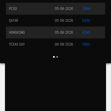
PCSO
05-08-2026
2884
QATAR
05-08-2026
5930
HONGKONG
05-08-2026
4245
TEXAS DAY
06-08-2026
0960