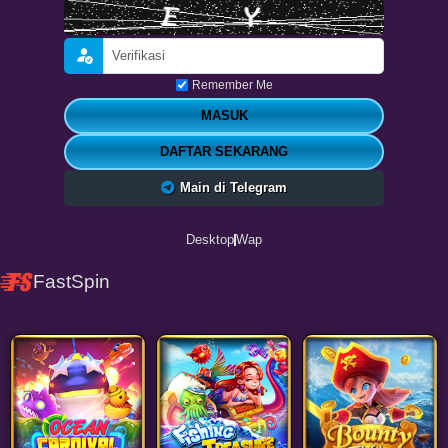
Remember Me
MASUK
DAFTAR SEKARANG
Main di Telegram
Desktop
Wap
FastSpin