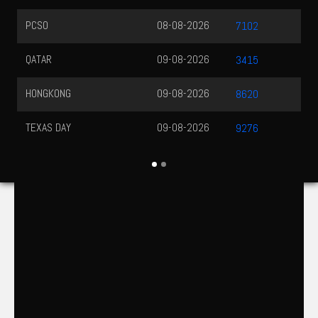
PCSO
08-08-2026
7102
QATAR
09-08-2026
3415
HONGKONG
09-08-2026
8620
TEXAS DAY
09-08-2026
9276