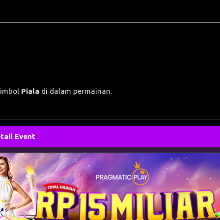
simbol
Piala
di dalam permainan.
tail Event