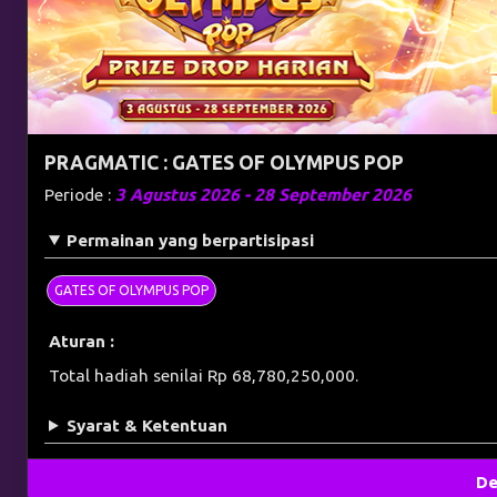
PRAGMATIC : GATES OF OLYMPUS POP
Periode :
3 Agustus 2026 - 28 September 2026
Permainan yang berpartisipasi
GATES OF OLYMPUS POP
Aturan :
Total hadiah senilai Rp 68,780,250,000.
Syarat & Ketentuan
De