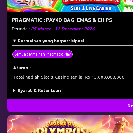
PRAGMATIC : PAY4D BAGI EMAS & CHIPS
Periode :
25 Maret - 31 Desember 2026
Permainan yang berpartisipasi
Semua permainan Pragmatic Play
Aturan :
Total hadiah Slot & Casino senilai Rp 15,000,000,000.
Syarat & Ketentuan
De